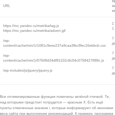
В
URL
ж
к
1
https://mc.yandex.ru/metrika/tag.js
1
https://mc.yandex.ru/metrika/advert.gif
7
/wp-
д
content/cache/min/1/1081c9eee237a9caa3fbc9fec16ebbcb.css
7
/wp-
д
content/cache/min/1/07608d34df81102c8c04c0758427888c.js
7
/wp-includes/js/jquery/jquery.js
д
Все оптимизированные функции помечены зелёной птичкой. Те,
над которыми предстоит потрудится — красным Х. Есть ещё
пункты отмеченные значком i, которые информируют об экономии
веса сайта при выполнении рекомендаций. К примеру, программа